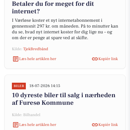
Betaler du for meget for dit
internet?
I Værløse koster et nyt internetabonnement i
gennemsnit 297 kr. om måneden. På to minutter kan
du se, hvad nyt internet koster for dig lige nu – og
om der er penge at spare ved at skifte.
Kilde:
TjekBredbånd
Læs hele artiklen her
Kopiér link
18-07-2026 14:15
BILER
10 dyreste biler til salg i nærheden
af Furesø Kommune
Kilde: Bilhandel
Læs hele artiklen her
Kopiér link