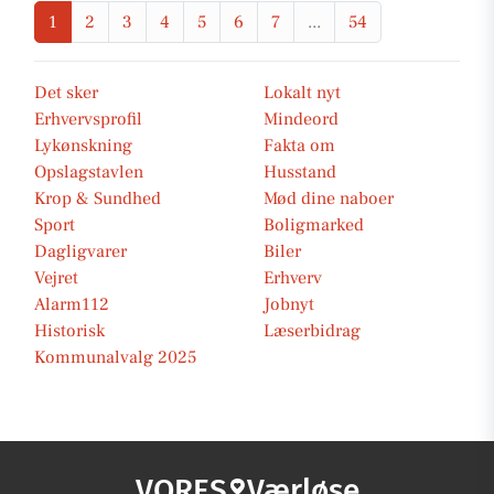
1
2
3
4
5
6
7
...
54
Det sker
Lokalt nyt
Erhvervsprofil
Mindeord
Lykønskning
Fakta om
Opslagstavlen
Husstand
Krop & Sundhed
Mød dine naboer
Sport
Boligmarked
Dagligvarer
Biler
Vejret
Erhverv
Alarm112
Jobnyt
Historisk
Læserbidrag
Kommunalvalg 2025
VORES
Værløse