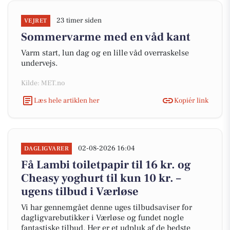
23 timer siden
VEJRET
Sommervarme med en våd kant
Varm start, lun dag og en lille våd overraskelse
undervejs.
Kilde: MET.no
Læs hele artiklen her
Kopiér link
02-08-2026 16:04
DAGLIGVARER
Få Lambi toiletpapir til 16 kr. og
Cheasy yoghurt til kun 10 kr. –
ugens tilbud i Værløse
Vi har gennemgået denne uges tilbudsaviser for
dagligvarebutikker i Værløse og fundet nogle
fantastiske tilbud. Her er et udpluk af de bedste