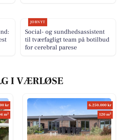
JOBNYT
end:
Social- og sundhedsassistent
est
til tværfagligt team på botilbud
for cerebral parese
LG I VÆRLØSE
00 kr
6.250.000 kr
2
2
04 m
120 m