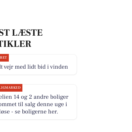
ST LÆSTE
TIKLER
JRET
t vejr med lidt bid i vinden
LIGMARKED
elien 14 og 2 andre boliger
ommet til salg denne uge i
øse - se boligerne her.