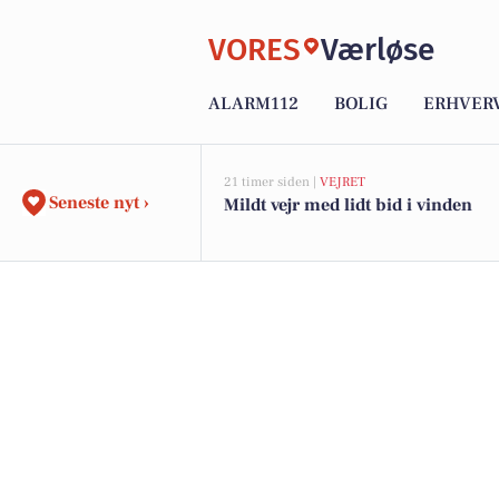
VORES
Værløse
ALARM112
BOLIG
ERHVER
21 timer siden |
VEJRET
Seneste nyt ›
Mildt vejr med lidt bid i vinden