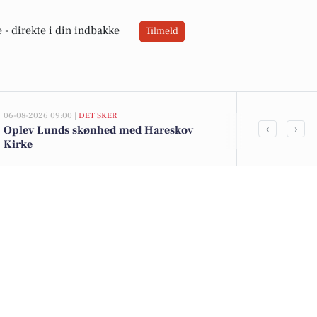
 -
direkte i din indbakke
Tilmeld
06-08-2026 09:00 |
DET SKER
05-08-2026 13:02
‹
›
Oplev Lunds skønhed med Hareskov
Top 6 over dy
Kirke
Værløse. Pri