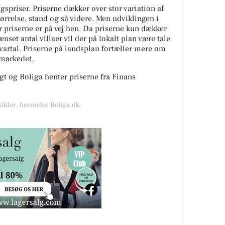
spriser. Priserne dækker over stor variation af
tørrelse, stand og så videre. Men udviklingen i
or priserne er på vej hen. Da priserne kun dækker
nset antal villaer vil der på lokalt plan være tale
kvartal. Priserne på landsplan fortæller mere om
gmarkedet.
t og Boliga henter priserne fra Finans
kilder, herunder Boliga.dk.