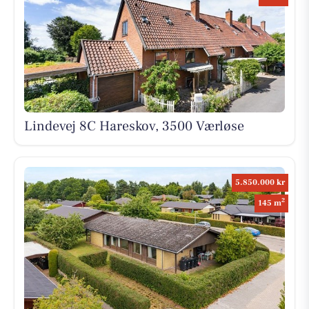
Lindevej 8C Hareskov, 3500 Værløse
5.850.000 kr
2
145 m