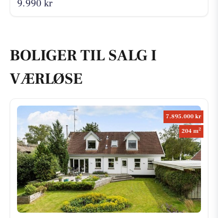
9.990 kr
BOLIGER TIL SALG I
VÆRLØSE
7.895.000 kr
2
204 m