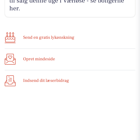
til salg denne uge i Værløse - se boligerne
her.
Send en gratis lykønskning
Opret mindeside
Indsend dit læserbidrag