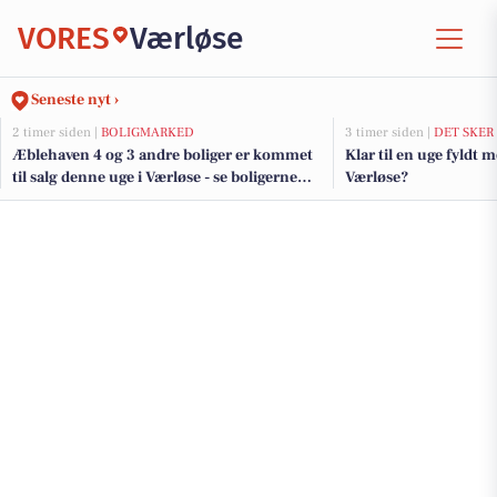
VORES
Værløse
Seneste nyt ›
2 timer siden |
BOLIGMARKED
3 timer siden |
DET SKER
Æblehaven 4 og 3 andre boliger er kommet
Klar til en uge fyldt 
til salg denne uge i Værløse - se boligerne
Værløse?
her.