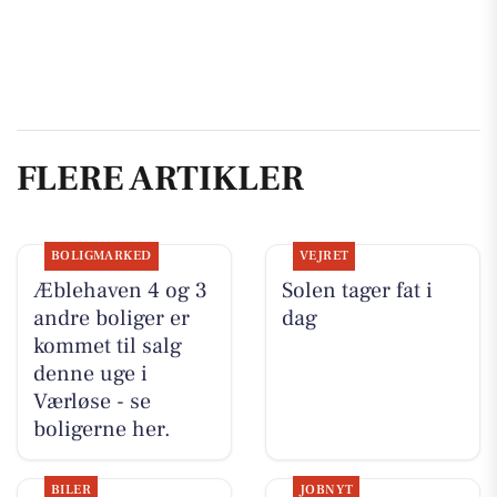
FLERE ARTIKLER
BOLIGMARKED
VEJRET
Æblehaven 4 og 3
Solen tager fat i
andre boliger er
dag
kommet til salg
denne uge i
Værløse - se
boligerne her.
BILER
JOBNYT