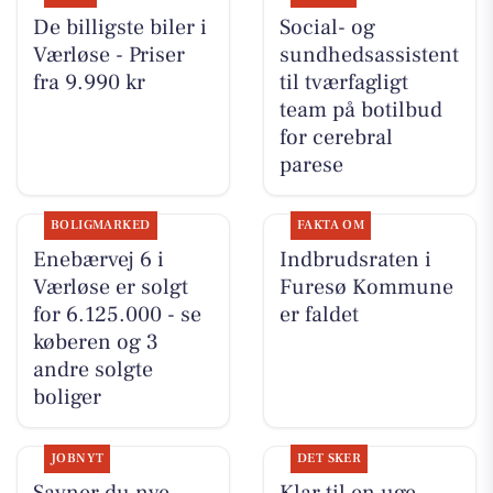
De billigste biler i
Social- og
Værløse - Priser
sundhedsassistent
fra 9.990 kr
til tværfagligt
team på botilbud
for cerebral
parese
BOLIGMARKED
FAKTA OM
Enebærvej 6 i
Indbrudsraten i
Værløse er solgt
Furesø Kommune
for 6.125.000 - se
er faldet
køberen og 3
andre solgte
boliger
JOBNYT
DET SKER
Savner du nye
Klar til en uge