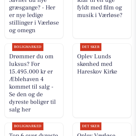
græsgange? - Her
fyldt med film og
er nye ledige
musik i Værløse?
stillinger i Værløse
og omegn
BOLIGMARKED
DET SKER
Drømmer du om
Oplev Lunds
luksus? For
skønhed med
15.495.000 kr er
Hareskov Kirke
Æblehaven 4
kommet til salg -
Se den og de
dyreste boliger til
salg her
BOLIGMARKED
DET SKER
Top 6 over dyreste
Oplev Værløse