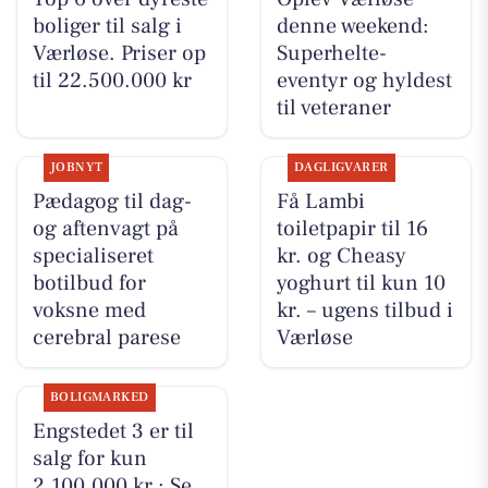
boliger til salg i
denne weekend:
Værløse. Priser op
Superhelte-
til 22.500.000 kr
eventyr og hyldest
til veteraner
JOBNYT
DAGLIGVARER
Pædagog til dag-
Få Lambi
og aftenvagt på
toiletpapir til 16
specialiseret
kr. og Cheasy
botilbud for
yoghurt til kun 10
voksne med
kr. – ugens tilbud i
cerebral parese
Værløse
BOLIGMARKED
Engstedet 3 er til
salg for kun
2.100.000 kr.: Se