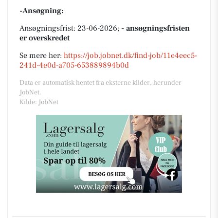
-Ansøgning:
Ansøgningsfrist: 23-06-2026;
- ansøgningsfristen
er overskredet
Se mere her:
https://job.jobnet.dk/find-job/11e4eec5-
241d-4e0d-a705-653889894b0d
Data er automatisk hentet fra eksterne kilder, herunder
JobNet.
Kilde: JobNet