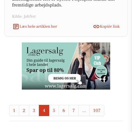
fremtidige arbejdsplads.
Kilde: JobNet
Læs hele artiklen her
Kopiér link
1
2
3
4
5
6
7
...
107