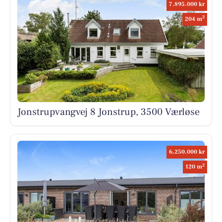
7.895.000 kr
2
204 m
Jonstrupvangvej 8 Jonstrup, 3500 Værløse
6.250.000 kr
2
120 m