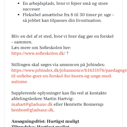
En arbejdsplads, hvor vi fejrer små og store
succeser
Fleksibel ansættelse fra 8 til 30 timer pr. uge –
så jobbet kan tilpasses din livssituation.
Bliv en del af et sted, hvor vi hver dag gør en forskel
– sammen.
Læs mere om Sofieskolen her:
https://www.sofieskolen.dk/
?
Stillingen skal søges via annoncen på Jobindex:
https://www.jobindex.dk/jobannonce/h1631076/paedagog
til-sofiebo-goer-en-forskel-for-boern-og-unge-med-
autisme
Supplerende oplysninger kan fås ved at kontakte
afdelingsledere Martin Hartvig:
mahart@gladsaxe.dk
eller Henriette Bonnerup:
henbon@gladsaxe.dk
.
Ansøgningsfrist: Hurtigst muligt