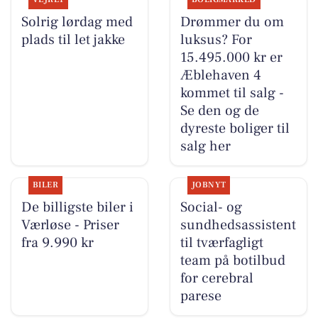
Solrig lørdag med
Drømmer du om
plads til let jakke
luksus? For
15.495.000 kr er
Æblehaven 4
kommet til salg -
Se den og de
dyreste boliger til
salg her
BILER
JOBNYT
De billigste biler i
Social- og
Værløse - Priser
sundhedsassistent
fra 9.990 kr
til tværfagligt
team på botilbud
for cerebral
parese