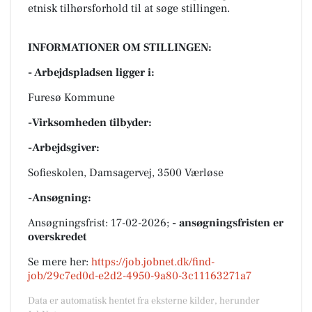
etnisk tilhørsforhold til at søge stillingen.
INFORMATIONER OM STILLINGEN:
- Arbejdspladsen ligger i:
Furesø Kommune
-Virksomheden tilbyder:
-Arbejdsgiver:
Sofieskolen, Damsagervej, 3500 Værløse
-Ansøgning:
Ansøgningsfrist: 17-02-2026;
- ansøgningsfristen er
overskredet
Se mere her:
https://job.jobnet.dk/find-
job/29c7ed0d-e2d2-4950-9a80-3c11163271a7
Data er automatisk hentet fra eksterne kilder, herunder