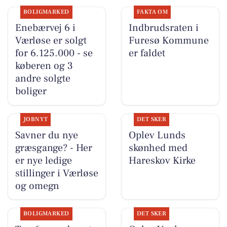
BOLIGMARKED
FAKTA OM
Enebærvej 6 i
Indbrudsraten i
Værløse er solgt
Furesø Kommune
for 6.125.000 - se
er faldet
køberen og 3
andre solgte
boliger
JOBNYT
DET SKER
Savner du nye
Oplev Lunds
græsgange? - Her
skønhed med
er nye ledige
Hareskov Kirke
stillinger i Værløse
og omegn
BOLIGMARKED
DET SKER