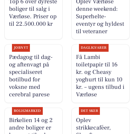
Top 6 over dyreste
Oplev Værløse
boliger til salg i
denne weekend:
Værløse. Priser op
Superhelte-
til 22.500.000 kr
eventyr og hyldest
til veteraner
JOBNYT
DAGLIGVARER
Pædagog til dag-
Få Lambi
og aftenvagt på
toiletpapir til 16
specialiseret
kr. og Cheasy
botilbud for
yoghurt til kun 10
voksne med
kr. – ugens tilbud i
cerebral parese
Værløse
BOLIGMARKED
DET SKER
Birkelien 14 og 2
Oplev
andre boliger er
strikkecaféer,