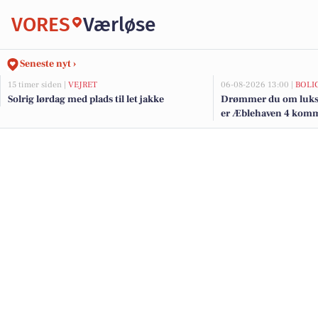
VORES
Værløse
Seneste nyt ›
15 timer siden |
VEJRET
06-08-2026 13:00 |
BOLI
Solrig lørdag med plads til let jakke
Drømmer du om luksu
er Æblehaven 4 kommet
de dyreste boliger til 