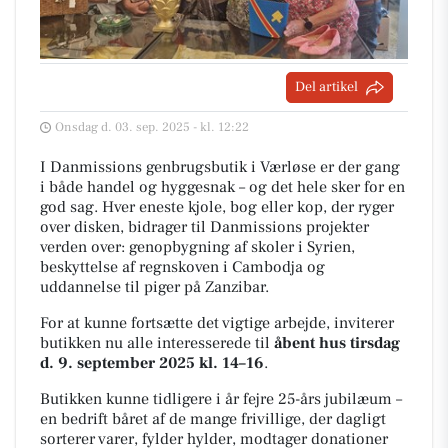
Del artikel
Onsdag d. 03. sep. 2025 - kl. 12:22
I Danmissions genbrugsbutik i Værløse er der gang
i både handel og hyggesnak – og det hele sker for en
god sag. Hver eneste kjole, bog eller kop, der ryger
over disken, bidrager til Danmissions projekter
verden over: genopbygning af skoler i Syrien,
beskyttelse af regnskoven i Cambodja og
uddannelse til piger på Zanzibar.
For at kunne fortsætte det vigtige arbejde, inviterer
butikken nu alle interesserede til
åbent hus tirsdag
d. 9. september 2025 kl. 14–16
.
Butikken kunne tidligere i år fejre 25-års jubilæum –
en bedrift båret af de mange frivillige, der dagligt
sorterer varer, fylder hylder, modtager donationer