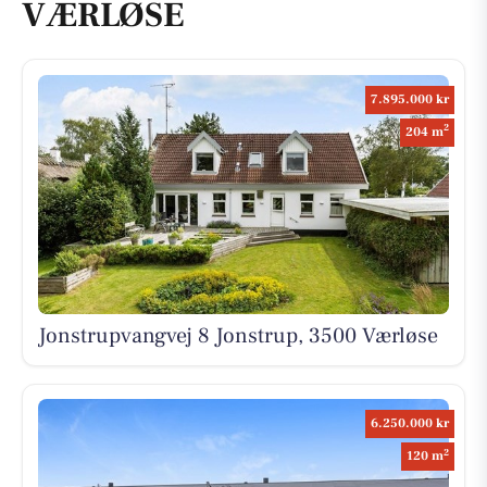
VÆRLØSE
7.895.000 kr
2
204 m
Jonstrupvangvej 8 Jonstrup, 3500 Værløse
6.250.000 kr
2
120 m