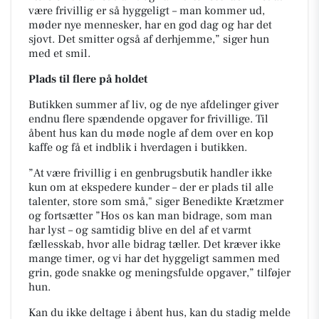
være frivillig er så hyggeligt – man kommer ud,
møder nye mennesker, har en god dag og har det
sjovt. Det smitter også af derhjemme,” siger hun
med et smil.
Plads til flere på holdet
Butikken summer af liv, og de nye afdelinger giver
endnu flere spændende opgaver for frivillige. Til
åbent hus kan du møde nogle af dem over en kop
kaffe og få et indblik i hverdagen i butikken.
”At være frivillig i en genbrugsbutik handler ikke
kun om at ekspedere kunder – der er plads til alle
talenter, store som små," siger Benedikte Krætzmer
og fortsætter ”Hos os kan man bidrage, som man
har lyst – og samtidig blive en del af et varmt
fællesskab, hvor alle bidrag tæller. Det kræver ikke
mange timer, og vi har det hyggeligt sammen med
grin, gode snakke og meningsfulde opgaver,” tilføjer
hun.
Kan du ikke deltage i åbent hus, kan du stadig melde