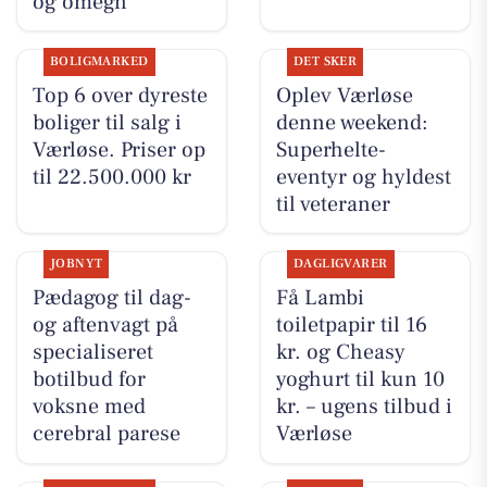
og omegn
BOLIGMARKED
DET SKER
Top 6 over dyreste
Oplev Værløse
boliger til salg i
denne weekend:
Værløse. Priser op
Superhelte-
til 22.500.000 kr
eventyr og hyldest
til veteraner
JOBNYT
DAGLIGVARER
Pædagog til dag-
Få Lambi
og aftenvagt på
toiletpapir til 16
specialiseret
kr. og Cheasy
botilbud for
yoghurt til kun 10
voksne med
kr. – ugens tilbud i
cerebral parese
Værløse