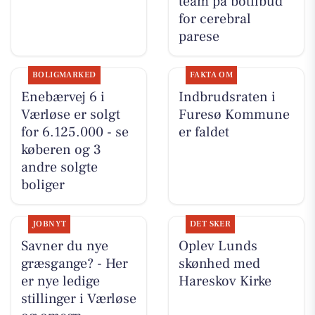
team på botilbud
for cerebral
parese
BOLIGMARKED
FAKTA OM
Enebærvej 6 i
Indbrudsraten i
Værløse er solgt
Furesø Kommune
for 6.125.000 - se
er faldet
køberen og 3
andre solgte
boliger
JOBNYT
DET SKER
Savner du nye
Oplev Lunds
græsgange? - Her
skønhed med
er nye ledige
Hareskov Kirke
stillinger i Værløse