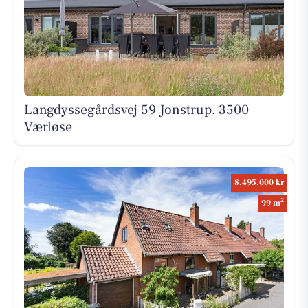
Langdyssegårdsvej 59 Jonstrup, 3500
Værløse
8.495.000 kr
2
99 m