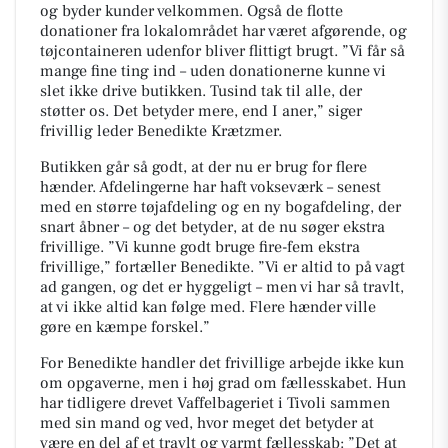
og byder kunder velkommen. Også de flotte
donationer fra lokalområdet har været afgørende, og
tøjcontaineren udenfor bliver flittigt brugt. ”Vi får så
mange fine ting ind – uden donationerne kunne vi
slet ikke drive butikken. Tusind tak til alle, der
støtter os. Det betyder mere, end I aner,” siger
frivillig leder Benedikte Krætzmer.
Butikken går så godt, at der nu er brug for flere
hænder. Afdelingerne har haft vokseværk – senest
med en større tøjafdeling og en ny bogafdeling, der
snart åbner – og det betyder, at de nu søger ekstra
frivillige. ”Vi kunne godt bruge fire-fem ekstra
frivillige,” fortæller Benedikte. ”Vi er altid to på vagt
ad gangen, og det er hyggeligt – men vi har så travlt,
at vi ikke altid kan følge med. Flere hænder ville
gøre en kæmpe forskel.”
For Benedikte handler det frivillige arbejde ikke kun
om opgaverne, men i høj grad om fællesskabet. Hun
har tidligere drevet Vaffelbageriet i Tivoli sammen
med sin mand og ved, hvor meget det betyder at
være en del af et travlt og varmt fællesskab: ”Det at