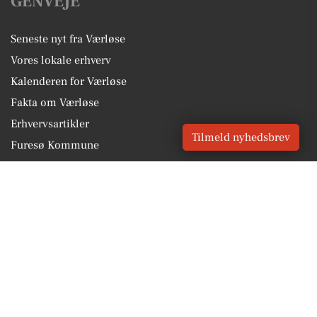
GENVEJE
Seneste nyt fra Værløse
Vores lokale erhverv
Kalenderen for Værløse
Fakta om Værløse
Erhvervsartikler
Tilmeld nyhedsbrev
Furesø Kommune
Få en gratis salgsvurdering
Sponsoreret indhold
Vores Digital © 2026
Kontakt VORES Digital
CVR: 41179082