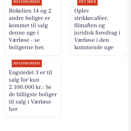
BOLIGMARKED
DET SKER
Birkelien 14 og 2
Oplev
andre boliger er
strikkecaféer,
kommet til salg
filmaften og
denne uge i
juridisk foredrag i
Værløse - se
Værløse i den
boligerne her.
kommende uge
BOLIGMARKED
Engstedet 3 er til
salg for kun
2.100.000 kr.: Se
de billigste boliger
til salg i Værløse
her