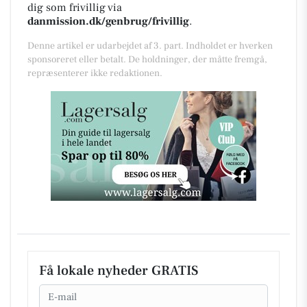
dig som frivillig via
danmission.dk/genbrug/frivillig
.
Denne artikel er udarbejdet af 3. part. Indholdet er hverken
sponsoreret eller betalt. De holdninger, der måtte fremgå,
repræsenterer ikke redaktionen.
Få lokale nyheder GRATIS
Email