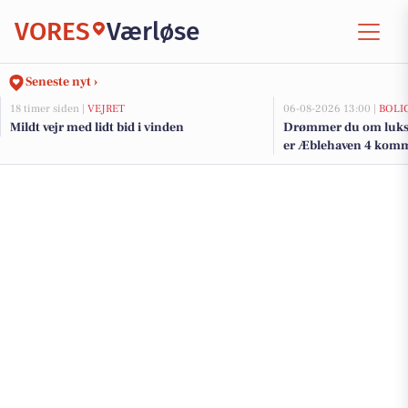
VORES
Værløse
Seneste nyt ›
18 timer siden |
VEJRET
06-08-2026 13:00 |
BOLI
Mildt vejr med lidt bid i vinden
Drømmer du om luksu
er Æblehaven 4 kommet
de dyreste boliger til 