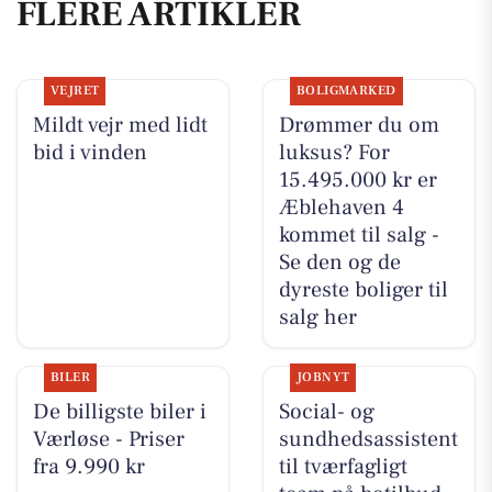
FLERE ARTIKLER
VEJRET
BOLIGMARKED
Mildt vejr med lidt
Drømmer du om
bid i vinden
luksus? For
15.495.000 kr er
Æblehaven 4
kommet til salg -
Se den og de
dyreste boliger til
salg her
BILER
JOBNYT
De billigste biler i
Social- og
Værløse - Priser
sundhedsassistent
fra 9.990 kr
til tværfagligt