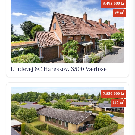
8.495.000 kr
2
99 m
Lindevej 8C Hareskov, 3500 Værløse
5.850.000 kr
2
145 m