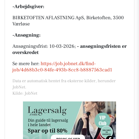
-Arbejdsgiver:
BIRKETOFTEN AFLASTNING ApS, Birketoften, 3500
Værløse
-Ansøgning:
Ansøgningsfrist: 10-03-2026;
- ansøgningsfristen er
overskredet
Se mere her:
https://job.jobnet.dk/find-
job/4d68b3c0-84fe-493b-8cc8-b8887563cad1
Data er automatisk hentet fra eksterne kilder, herunder
JobNet.
Kilde: JobNet