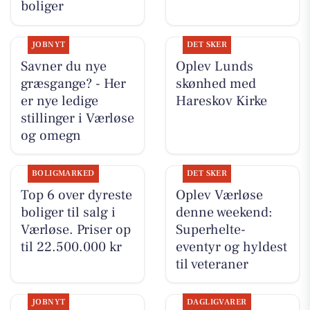
boliger
JOBNYT
DET SKER
Savner du nye
Oplev Lunds
græsgange? - Her
skønhed med
er nye ledige
Hareskov Kirke
stillinger i Værløse
og omegn
BOLIGMARKED
DET SKER
Top 6 over dyreste
Oplev Værløse
boliger til salg i
denne weekend:
Værløse. Priser op
Superhelte-
til 22.500.000 kr
eventyr og hyldest
til veteraner
JOBNYT
DAGLIGVARER