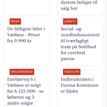
dyreste boliger til
salg her
BILER
JOBNYT
De billigste biler i
Social- og
Værløse - Priser
sundhedsassistent
fra 9.990 kr
til tværfagligt
team på botilbud
for cerebral
parese
BOLIGMARKED
FAKTA OM
Enebærvej 6 i
Indbrudsraten i
Værløse er solgt
Furesø Kommune
for 6.125.000 - se
er faldet
køberen og 3
andre solgte