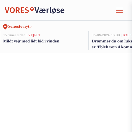
VORES
Værløse
Seneste nyt ›
15 timer siden |
VEJRET
06-08-2026 13:00 |
BOLI
Mildt vejr med lidt bid i vinden
Drømmer du om luksu
er Æblehaven 4 kommet
de dyreste boliger til 