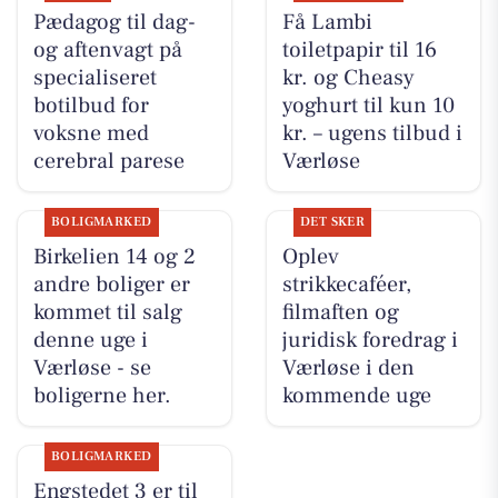
Pædagog til dag-
Få Lambi
og aftenvagt på
toiletpapir til 16
specialiseret
kr. og Cheasy
botilbud for
yoghurt til kun 10
voksne med
kr. – ugens tilbud i
cerebral parese
Værløse
BOLIGMARKED
DET SKER
Birkelien 14 og 2
Oplev
andre boliger er
strikkecaféer,
kommet til salg
filmaften og
denne uge i
juridisk foredrag i
Værløse - se
Værløse i den
boligerne her.
kommende uge
BOLIGMARKED
Engstedet 3 er til