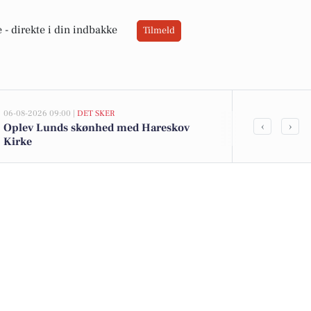
 -
direkte i din indbakke
Tilmeld
06-08-2026 09:00 |
DET SKER
05-08-2026 13:02
‹
›
Oplev Lunds skønhed med Hareskov
Top 6 over dy
Kirke
Værløse. Pri