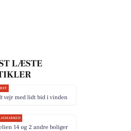
ST LÆSTE
TIKLER
JRET
t vejr med lidt bid i vinden
LIGMARKED
elien 14 og 2 andre boliger