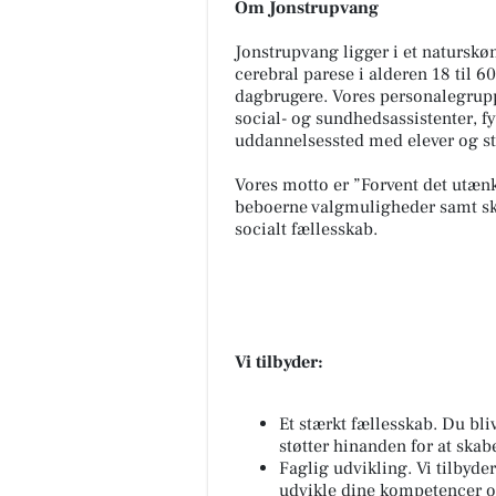
Om Jonstrupvang
Jonstrupvang ligger i et natursk
cerebral parese i alderen 18 til 60
dagbrugere. Vores personalegrup
social- og sundhedsassistenter, fy
uddannelsessted med elever og s
Vores motto er ”Forvent det utænke
beboerne valgmuligheder samt ska
socialt fællesskab.
Vi tilbyder:
Et stærkt fællesskab. Du blive
støtter hinanden for at ska
Faglig udvikling. Vi tilbyde
udvikle dine kompetencer og