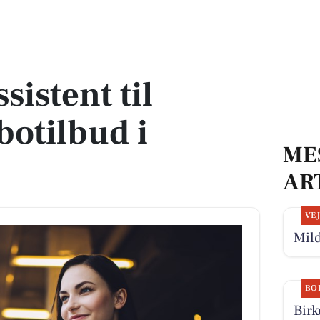
skønt botilbud i Værløse
istent til
botilbud i
ME
AR
VE
Mild
BO
Birk