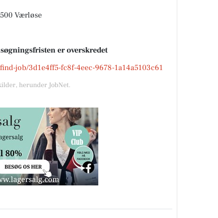
3500 Værløse
nsøgningsfristen er overskredet
k/find-job/3d1e4ff5-fc8f-4eec-9678-1a14a5103c61
kilder, herunder JobNet.