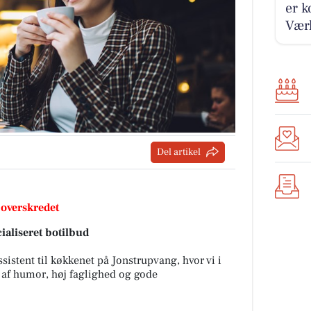
er k
Værl
Del artikel
 overskredet
ialiseret botilbud
istent til køkkenet på Jonstrupvang, hvor vi i
 af humor, høj faglighed og gode