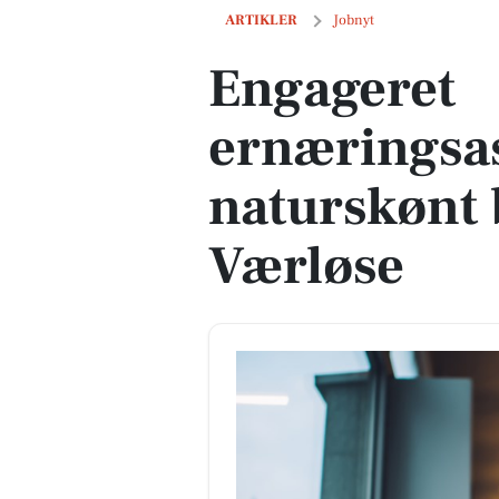
Engageret ernæringsassistent til natur
ARTIKLER
Jobnyt
Engageret
ernæringsass
naturskønt 
Værløse