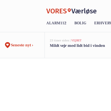
VORES
Værløse
ALARM112
BOLIG
ERHVER
23 timer siden |
VEJRET
Seneste nyt ›
Mildt vejr med lidt bid i vinden