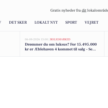
Gratis nyheder fra
dit
lokalområde
V
DET SKER
LOKALT NYT
SPORT
VEJRET
06-08-2026 13:00 |
BOLIGMARKED
Drømmer du om luksus? For 15.495.000
kr er Æblehaven 4 kommet til salg - Se
den og de dyreste boliger til salg her