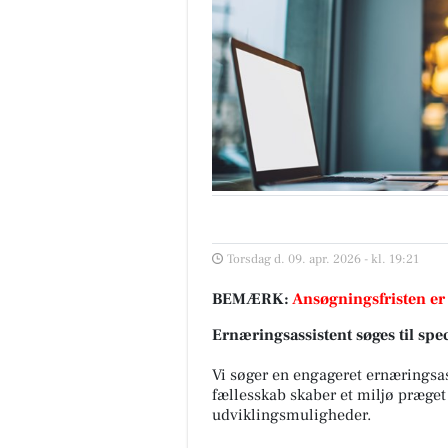
Torsdag d. 09. apr. 2026 - kl. 19:21
BEMÆRK:
Ansøgningsfristen er
Ernæringsassistent søges til spec
Vi søger en engageret ernæringsass
fællesskab skaber et miljø præget
udviklingsmuligheder.