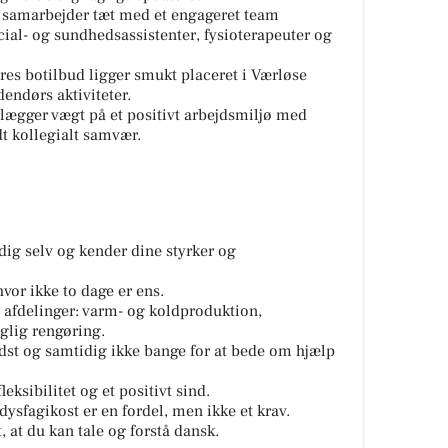
 samarbejder tæt med et engageret team
ial- og sundhedsassistenter, fysioterapeuter og
es botilbud ligger smukt placeret i Værløse
endørs aktiviteter.
lægger vægt på et positivt arbejdsmiljø med
dt kollegialt samvær.
 dig selv og kender dine styrker og
hvor ikke to dage er ens.
s afdelinger: varm- og koldproduktion,
glig rengøring.
dst og samtidig ikke bange for at bede om hjælp
ksibilitet og et positivt sind.
ysfagikost er en fordel, men ikke et krav.
, at du kan tale og forstå dansk.