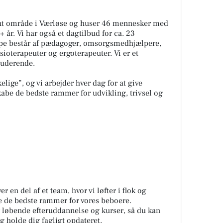
ønt område i Værløse og huser 46 mennesker med
+ år. Vi har også et dagtilbud for ca. 23
pe består af pædagoger, omsorgsmedhjælpere,
sioterapeuter og ergoterapeuter. Vi er et
tuderende.
lige”, og vi arbejder hver dag for at give
be de bedste rammer for udvikling, trivsel og
r en del af et team, hvor vi løfter i flok og
be de bedste rammer for vores beboere.
r løbende efteruddannelse og kurser, så du kan
 holde dig fagligt opdateret.