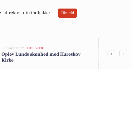
 -
direkte i din indbakke
Tilmeld
20 timer siden |
DET SKER
05-08-2026 13:02
‹
›
Oplev Lunds skønhed med Hareskov
Top 6 over dy
Kirke
Værløse. Pri