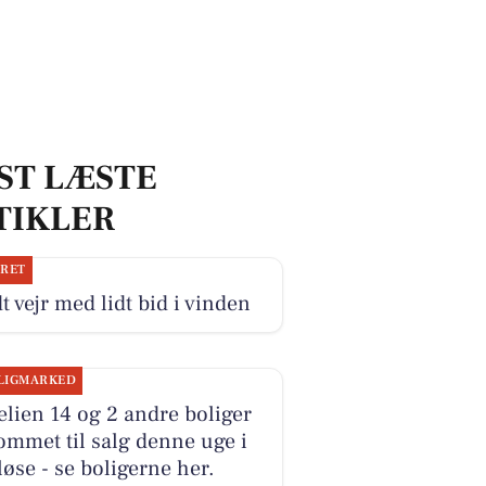
ST LÆSTE
TIKLER
JRET
t vejr med lidt bid i vinden
LIGMARKED
elien 14 og 2 andre boliger
ommet til salg denne uge i
øse - se boligerne her.