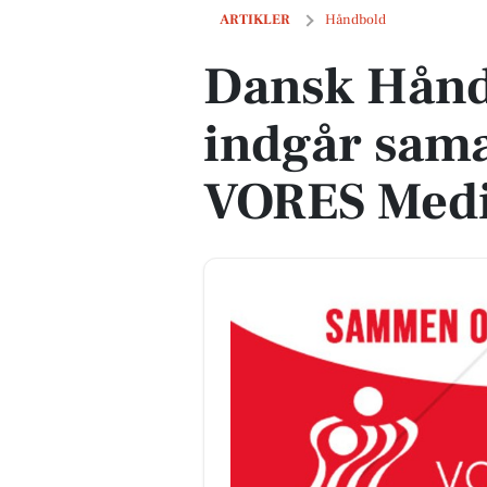
Dansk Håndbold Forbund indgår sama
ARTIKLER
Håndbold
Dansk Hånd
indgår sam
VORES Med