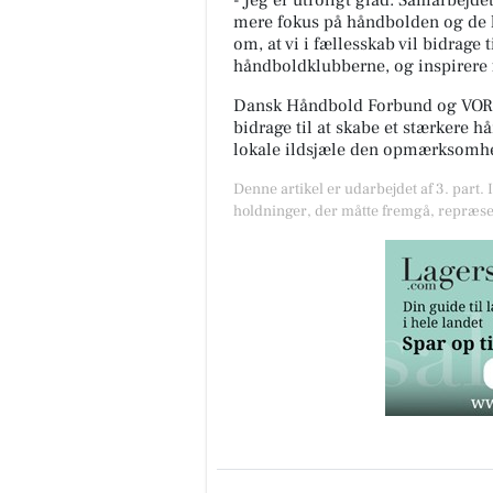
- Jeg er utroligt glad. Samarbejde
mere fokus på håndbolden og de l
om, at vi i fællesskab vil bidrage
håndboldklubberne, og inspirere f
Dansk Håndbold Forbund og VORE
bidrage til at skabe et stærkere h
lokale ildsjæle den opmærksomhed
Denne artikel er udarbejdet af 3. part. 
holdninger, der måtte fremgå, repræse