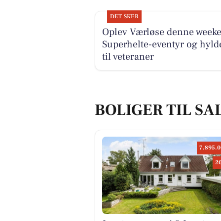
DET SKER
Oplev Værløse denne week
Superhelte-eventyr og hyld
til veteraner
BOLIGER TIL SA
7.895.0
2