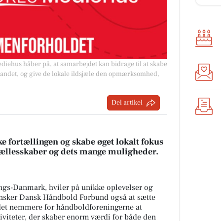
ehus håber på, at samarbejdet kan bidrage til at skabe
 landet, og give de lokale ildsjæle den opmærksomhed,
Del artikel
e fortællingen og skabe øget lokalt fokus
fællesskaber og dets mange muligheder.
ngs-Danmark, hviler på unikke oplevelser og
 ønsker Dansk Håndbold Forbund også at sætte
 det nemmere for håndboldforeningerne at
iviteter, der skaber enorm værdi for både den