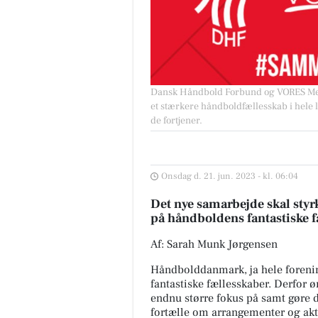
Dansk Håndbold Forbund og VORES Medi
et stærkere håndboldfællesskab i hele
de fortjener.
Onsdag d. 21. jun. 2023 - kl. 06:04
Det nye samarbejde skal styrk
på håndboldens fantastiske 
Af: Sarah Munk Jørgensen
Håndbolddanmark, ja hele foreni
fantastiske fællesskaber. Derfor
endnu større fokus på samt gøre
fortælle om arrangementer og akt