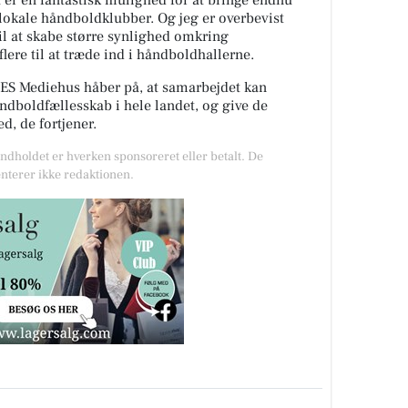
t er en fantastisk mulighed for at bringe endnu
okale håndboldklubber. Og jeg er overbevist
 til at skabe større synlighed omkring
lere til at træde ind i håndboldhallerne.
S Mediehus håber på, at samarbejdet kan
åndboldfællesskab i hele landet, og give de
, de fortjener.
Indholdet er hverken sponsoreret eller betalt. De
nterer ikke redaktionen.