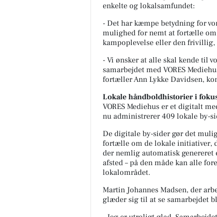
enkelte og lokalsamfundet:
- Det har kæmpe betydning for vore
mulighed for nemt at fortælle om
kampoplevelse eller den frivillig, 
- Vi ønsker at alle skal kende til
samarbejdet med VORES Mediehus 
fortæller Ann Lykke Davidsen, k
Lokale håndboldhistorier i foku
VORES Mediehus er et digitalt med
nu administrerer 409 lokale by-s
De digitale by-sider gør det muli
fortælle om de lokale initiativer,
der nemlig automatisk genereret e
afsted – på den måde kan alle for
lokalområdet.
Martin Johannes Madsen, der arb
glæder sig til at se samarbejdet b