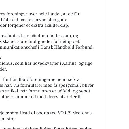
s foreninger over hele landet, at de får
 både det næste stævne, den gode
der fortjener et ekstra skulderklap.
 vores fantastiske håndboldfællesskab, og
skaber store muligheder for netop det,
ommunikationschef i Dansk Håndbold Forbund.
s
iehus, som har hovedkvarter i Aarhus, og lige
ider.
gt for håndboldforeningerne nemt selv at
 de har. Via formularer med få spørgsmål, bliver
n artikel, når formularen er udfyldt og sendt
eninger komme ud med deres historier til
ejder som Head of Sports ved VORES Mediehus,
lomstre: