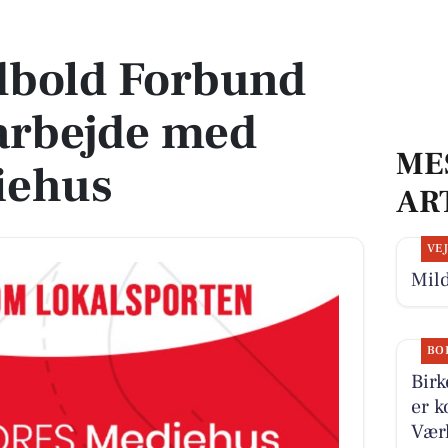
rbejde med VORES Mediehus
bold Forbund
arbejde med
ME
iehus
AR
VE
Mild
BO
Birk
er k
Værl