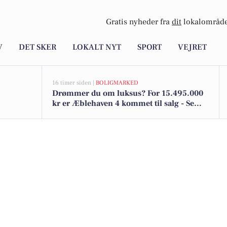
Gratis nyheder fra
dit
lokalområde
V
DET SKER
LOKALT NYT
SPORT
VEJRET
16 timer siden |
BOLIGMARKED
Drømmer du om luksus? For 15.495.000
kr er Æblehaven 4 kommet til salg - Se
den og de dyreste boliger til salg her