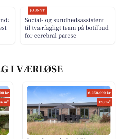
JOBNYT
end:
Social- og sundhedsassistent
est
til tværfagligt team på botilbud
for cerebral parese
LG I VÆRLØSE
00 kr
6.250.000 kr
2
2
04 m
120 m