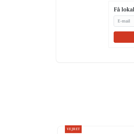
Få loka
Email
VEJRET