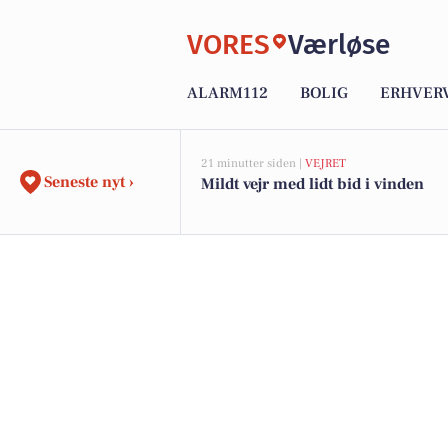
VORES
Værløse
ALARM112
BOLIG
ERHVER
21 minutter siden |
VEJRET
Seneste nyt ›
Mildt vejr med lidt bid i vinden