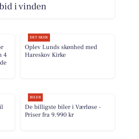
 bid i vinden
DET SKER
or
Oplev Lunds skønhed med
n 4
Hareskov Kirke
 de
BILER
il
De billigste biler i Værløse -
Priser fra 9.990 kr