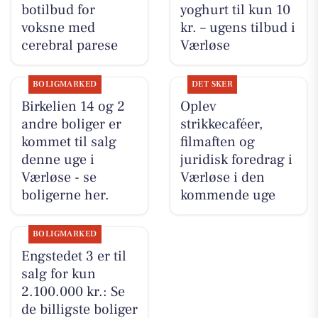
botilbud for
yoghurt til kun 10
voksne med
kr. – ugens tilbud i
cerebral parese
Værløse
BOLIGMARKED
DET SKER
Birkelien 14 og 2
Oplev
andre boliger er
strikkecaféer,
kommet til salg
filmaften og
denne uge i
juridisk foredrag i
Værløse - se
Værløse i den
boligerne her.
kommende uge
BOLIGMARKED
Engstedet 3 er til
salg for kun
2.100.000 kr.: Se
de billigste boliger