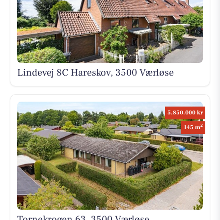
Lindevej 8C Hareskov, 3500 Værløse
5.850.000 kr
2
145 m
Tornekrogen 63, 3500 Værløse