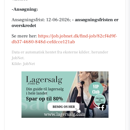
-Ansøgning:
Ansøgningsfrist: 12-06-2026;
- ansøgningsfristen er
overskredet
Se mere her:
https://job.jobnet.dk/find-job/82cf4d9f-
db37-4680-848d-cefdcce121ab
Data er automatisk hentet fra eksterne kilder, herunder
JobNet.
Kilde: JobNet