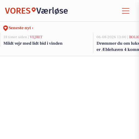
VORES
Værløse
Seneste nyt ›
18 timer siden |
VEJRET
06-08-2026 13:00 |
BOLI
Mildt vejr med lidt bid i vinden
Drømmer du om luksu
er Æblehaven 4 kommet
de dyreste boliger til 