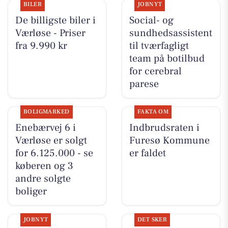
BILER
JOBNYT
De billigste biler i
Social- og
Værløse - Priser
sundhedsassistent
fra 9.990 kr
til tværfagligt
team på botilbud
for cerebral
parese
BOLIGMARKED
FAKTA OM
Enebærvej 6 i
Indbrudsraten i
Værløse er solgt
Furesø Kommune
for 6.125.000 - se
er faldet
køberen og 3
andre solgte
boliger
JOBNYT
DET SKER