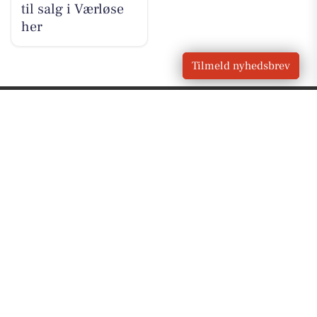
til salg i Værløse
her
Tilmeld nyhedsbrev
VORES
Værløse
OM VORES DIGITAL
Om os
For annoncører
Vilkår og Privatlivspolitik