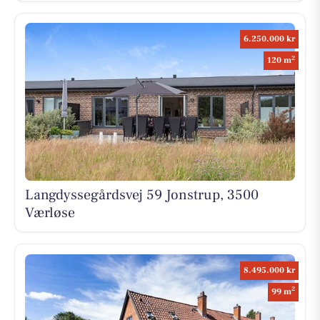
6.250.000 kr
2
120 m
Langdyssegårdsvej 59 Jonstrup, 3500
Værløse
8.495.000 kr
2
99 m