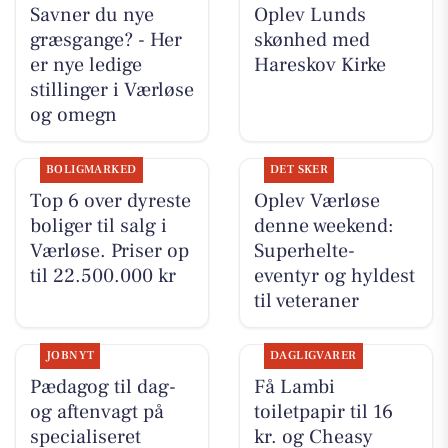
Savner du nye
Oplev Lunds
græsgange? - Her
skønhed med
er nye ledige
Hareskov Kirke
stillinger i Værløse
og omegn
BOLIGMARKED
DET SKER
Top 6 over dyreste
Oplev Værløse
boliger til salg i
denne weekend:
Værløse. Priser op
Superhelte-
til 22.500.000 kr
eventyr og hyldest
til veteraner
JOBNYT
DAGLIGVARER
Pædagog til dag-
Få Lambi
og aftenvagt på
toiletpapir til 16
specialiseret
kr. og Cheasy